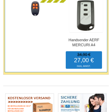
Handsender AERF
MERCURI A4
34,90 €
27,00 €
INKL.MWST.