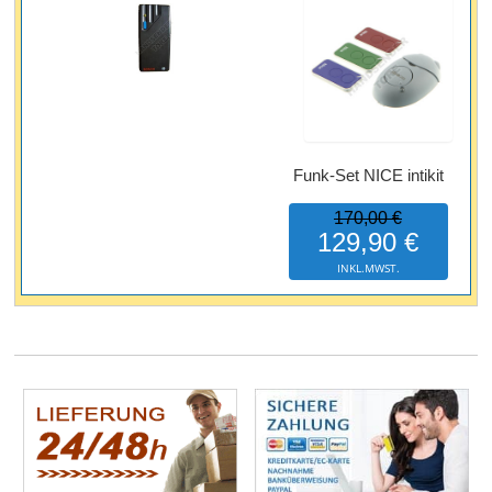
Funk-Set NICE intikit
170,00 €
129,90 €
INKL.MWST.