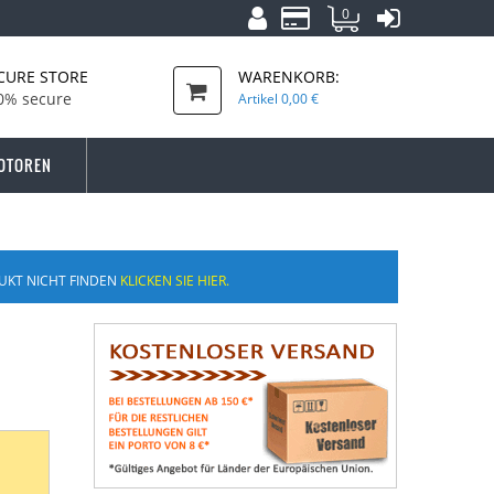
0
CURE STORE
WARENKORB:
0% secure
Artikel
0,00 €
OTOREN
UKT NICHT FINDEN
KLICKEN SIE HIER.