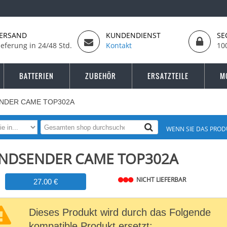
ERSAND
KUNDENDIENST
SE
ieferung in 24/48 Std.
Kontakt
10
BATTERIEN
ZUBEHÖR
ERSATZTEILE
M
NDER CAME TOP302A
WENN SIE DAS PROD
NDSENDER CAME TOP302A
NICHT LIEFERBAR
27.00 €
Dieses Produkt wird durch das Folgende
kompatible Produkt ersetzt: