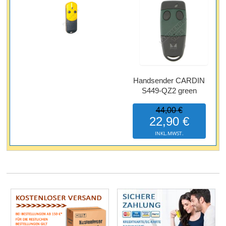
Handsender CARDIN
S449-QZ2 green
44,00 €
22,90 €
INKL.MWST.