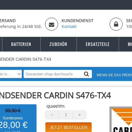
ERSAND
KUNDENDIENST
SE
ieferung in 24/48 Std.
Kontakt
10
BATTERIEN
ZUBEHÖR
ERSATZTEILE
M
ENDER CARDIN S476-TX4
WENN SIE DAS PROD
NDSENDER CARDIN S476-TX4
QUANTITY:
39,90 €
Sonderpreis
28,00 €
JETZT BESTELLEN