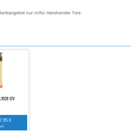
arktangebot nur in/für Handsender Tore.
1028 12V
7,95 €
WST.