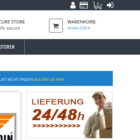
0
CURE STORE
WARENKORB:
0% secure
Artikel
0,00 €
OTOREN
UKT NICHT FINDEN
KLICKEN SIE HIER.