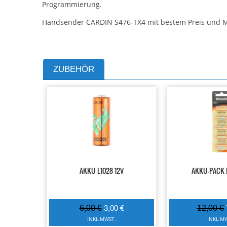
Programmierung.
Handsender CARDIN S476-TX4 mit bestem Preis und M
ZUBEHÖR
AKKU L1028 12V
AKKU-PACK L
6,00 €
3,00 €
12,00 €
INKL.MWST.
INKL.M