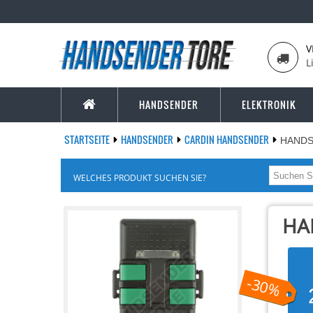
V
L
HANDSENDER
ELEKTRONIK
STARTSEITE
HANDSENDER
CARDIN HANDSENDER
HANDS
WELCHES PRODUKT SUCHEN SIE?
HA
-30%