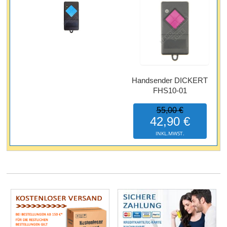
Handsender DICKERT
FHS10-01
55,00 €
42,90 €
INKL.MWST.