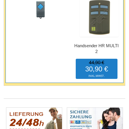
Handsender HR MULTI
2
44,90 €
30,90 €
INKL.MWST.