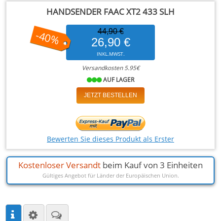
HANDSENDER FAAC XT2 433 SLH
44,90 €
-40%
26,90 €
INKL.MWST.
Versandkosten 5.95€
AUF LAGER
JETZT BESTELLEN
Bewerten Sie dieses Produkt als Erster
Kostenloser Versandt
beim Kauf von 3 Einheiten
Gültiges Angebot für Länder der Europäischen Union.