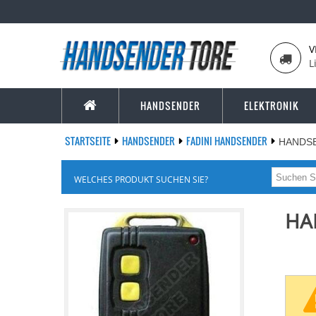
V
L
HANDSENDER
ELEKTRONIK
STARTSEITE
HANDSENDER
FADINI HANDSENDER
HANDSE
WELCHES PRODUKT SUCHEN SIE?
HA