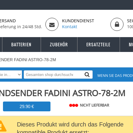
ERSAND
KUNDENDIENST
SE
ieferung in 24/48 Std.
Kontakt
10
BATTERIEN
ZUBEHÖR
ERSATZTEILE
M
NDER FADINI ASTRO-78-2M
WENN SIE DAS PROD
NDSENDER FADINI ASTRO-78-2M
NICHT LIEFERBAR
29.90 €
Dieses Produkt wird durch das Folgende
kompatible Produkt ersetzt: