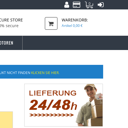
0
CURE STORE
WARENKORB:
0% secure
Artikel
0,00 €
OTOREN
UKT NICHT FINDEN
KLICKEN SIE HIER.