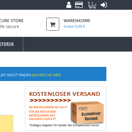
0
CURE STORE
WARENKORB:
0% secure
Artikel
0,00 €
OTOREN
UKT NICHT FINDEN
KLICKEN SIE HIER.