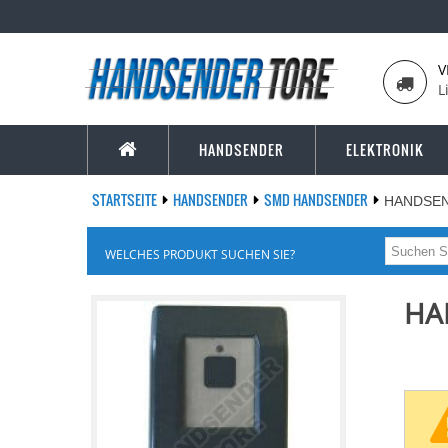
V
L
HANDSENDER
ELEKTRONIK
STARTSEITE
HANDSENDER
SMD HANDSENDER
HANDSEN
WELCHES PRODUKT SUCHEN SIE?
HA