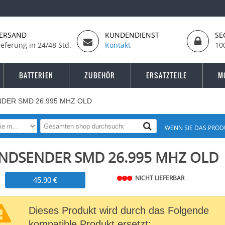
ERSAND
KUNDENDIENST
SE
ieferung in 24/48 Std.
Kontakt
10
BATTERIEN
ZUBEHÖR
ERSATZTEILE
M
DER SMD 26.995 MHZ OLD
WENN SIE DAS PROD
NDSENDER SMD 26.995 MHZ OLD
NICHT LIEFERBAR
45.90 €
Dieses Produkt wird durch das Folgende
kompatible Produkt ersetzt: