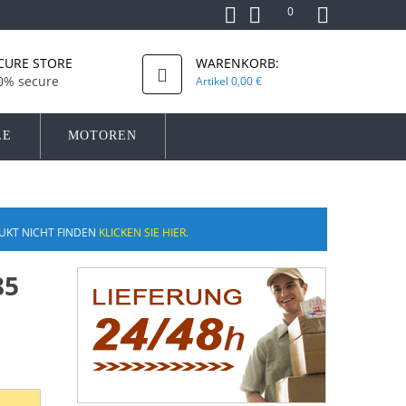
0
CURE STORE
WARENKORB:
0% secure
Artikel
0,00 €
LE
MOTOREN
UKT NICHT FINDEN
KLICKEN SIE HIER.
85