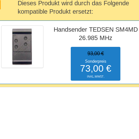
Dieses Produkt wird durch das Folgende
kompatible Produkt ersetzt:
Handsender TEDSEN SM4MD
26.985 MHz
93,00 €
Sonderpreis
73,00 €
INKL.MWST.