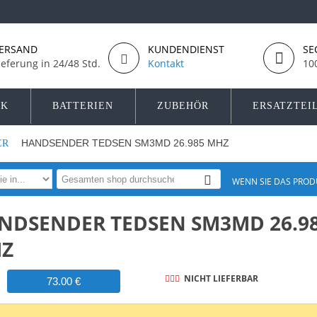
ERSAND
KUNDENDIENST
SE
ieferung in 24/48 Std.
Kontakt
10
IK
BATTERIEN
ZUBEHÖR
ERSATZTEI
HANDSENDER TEDSEN SM3MD 26.985 MHZ
ER
WENN SIE DAS PROD
NDSENDER TEDSEN SM3MD 26.9
Z
NICHT LIEFERBAR
73.00 €