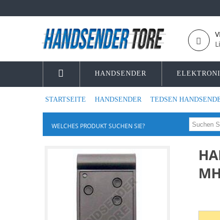
V
L
HANDSENDER
ELEKTRON
STARTSEITE
HANDSENDER
TEDSEN HANDSEND
WELCHES PRODUKT SUCHEN SIE?
HA
MH