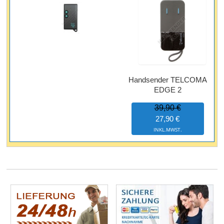
Handsender TELCOMA
EDGE 2
39,90 €
27,90 €
INKL.MWST.