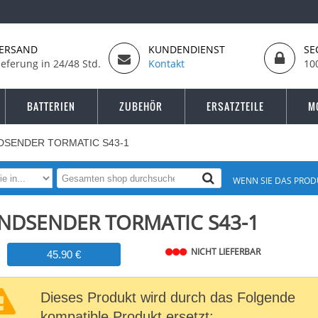
ERSAND
KUNDENDIENST
SE
ieferung in 24/48 Std.
Kontakt
10
BATTERIEN
ZUBEHÖR
ERSATZTEILE
M
DSENDER TORMATIC S43-1
WENN SIE DAS PROD
NDSENDER TORMATIC S43-1
NICHT LIEFERBAR
45.90 €
Dieses Produkt wird durch das Folgende
kompatible Produkt ersetzt: