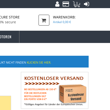
0
CURE STORE
WARENKORB:
0% secure
Artikel
0,00 €
OTOREN
UKT NICHT FINDEN
KLICKEN SIE HIER.