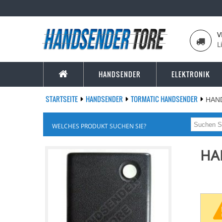
V
L
HANDSENDER
ELEKTRONIK
STARTSEITE
HANDSENDER
TORMATIC HANDSENDER
HAN
WELCHES PRODUKT SUCHEN SIE?
HA