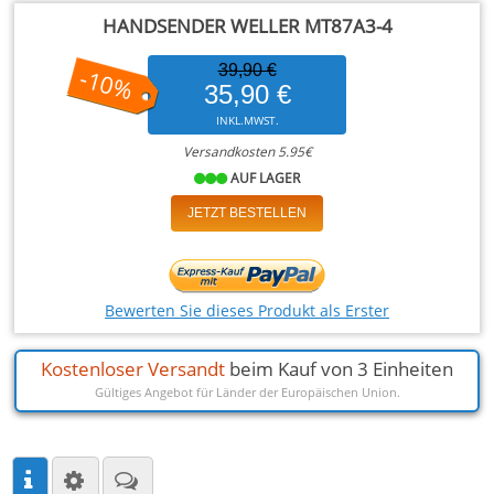
HANDSENDER WELLER MT87A3-4
39,90 €
-10%
35,90 €
INKL.MWST.
Versandkosten 5.95€
AUF LAGER
JETZT BESTELLEN
Bewerten Sie dieses Produkt als Erster
Kostenloser Versandt
beim Kauf von 3 Einheiten
Gültiges Angebot für Länder der Europäischen Union.