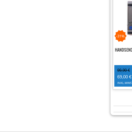
-31%
HANDSEND
99,90 €
69,00 €
INKL.MWS