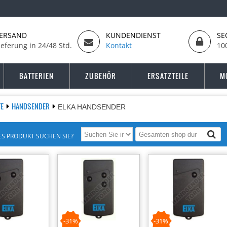
ERSAND
KUNDENDIENST
SE
ieferung in 24/48 Std.
Kontakt
10
BATTERIEN
ZUBEHÖR
ERSATZTEILE
M
TE
HANDSENDER
ELKA HANDSENDER
S PRODUKT SUCHEN SIE?
-31%
-31%