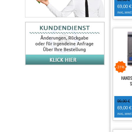
69,00 €
INKL.MWS
-31%
HANDS
99,90 €
69,00 €
INKL.MWS