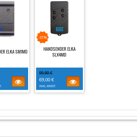
-31%
HANDSENDER ELKA
ER ELKA SM1MD
SLX4MD
99,90 €
69,00 €
T.
INKL.MWST.