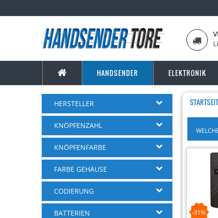
V
L
HANDSENDER
ELEKTRONIK
STARTSEI
HERSTELLER
KNÖPFENZAHL
WELCHE
KNÖPFENFARBE
FARBE GEHÄUSE
CODIERUNG
-31%
BATTERIEN