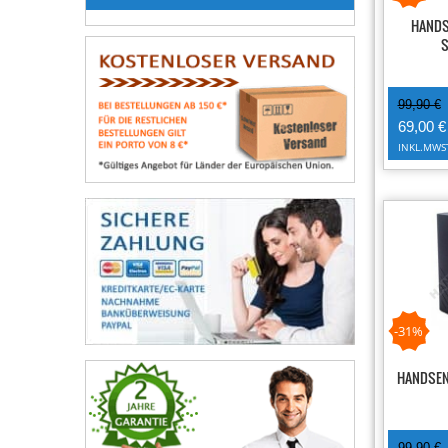
HANDS
99,90 €
69,00 €
INKL.MWS
-31%
HANDSEN
99,90 €