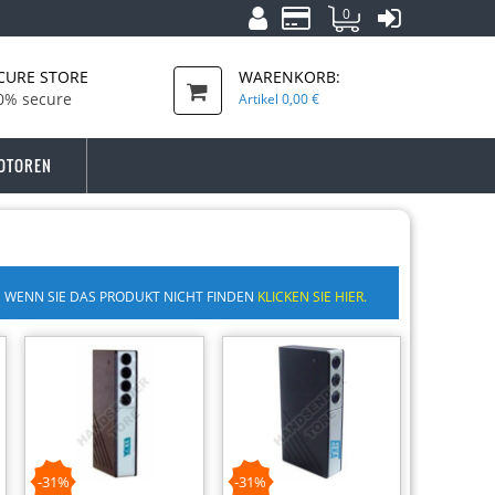
0
CURE STORE
WARENKORB:
0% secure
Artikel
0,00 €
OTOREN
WENN SIE DAS PRODUKT NICHT FINDEN
KLICKEN SIE HIER.
-31%
-31%