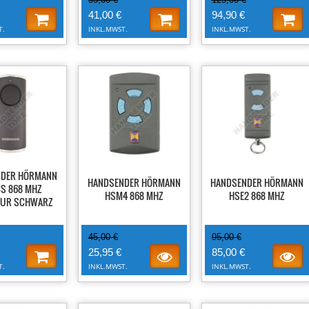
41,00 €
94,90 €
T.
INKL.MWST.
INKL.MWST.
-42%
-11%
NDER HÖRMANN
HANDSENDER HÖRMANN
HANDSENDER HÖRMANN
BS 868 MHZ
HSM4 868 MHZ
HSE2 868 MHZ
TUR SCHWARZ
45,00 €
95,00 €
25,95 €
85,00 €
T.
INKL.MWST.
INKL.MWST.