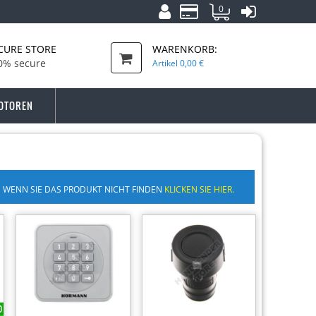
0
CURE STORE
WARENKORB:
0% secure
Artikel
0,00 €
OTOREN
WENN SIE DAS PRODUKT NICHT FINDEN
KLICKEN SIE HIER.
-10%
-12%