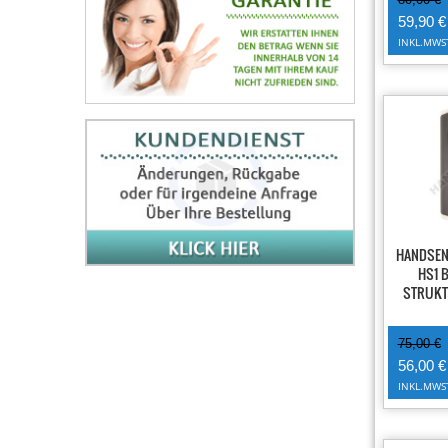
59,90 €
INKL.MWS
-25%
HANDSE
HS1 
STRUK
75,00 €
56,00 €
INKL.MWS