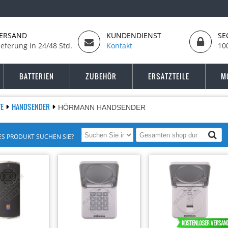
ERSAND
KUNDENDIENST
SE
ieferung in 24/48 Std.
Kontakt
10
BATTERIEN
ZUBEHÖR
ERSATZTEILE
M
TE
HANDSENDER
HÖRMANN HANDSENDER
S PRODUKT SUCHEN SIE?
-16%
-24%