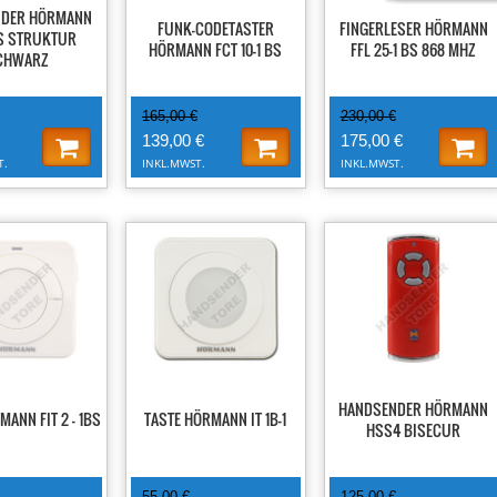
NDER HÖRMANN
FUNK-CODETASTER
FINGERLESER HÖRMANN
S STRUKTUR
HÖRMANN FCT 10-1 BS
FFL 25-1 BS 868 MHZ
CHWARZ
165,00 €
230,00 €
139,00 €
175,00 €
T.
INKL.MWST.
INKL.MWST.
-25%
-24%
HANDSENDER HÖRMANN
MANN FIT 2 - 1BS
TASTE HÖRMANN IT 1B-1
HSS4 BISECUR
55,00 €
125,00 €