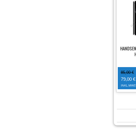
-7%
HANDSE
85,00 €
79,00 €
INKL.MWS