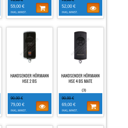
59,00 €
52,00 €
INKL.MWST.
INKL.MWST.
-12%
-23%
HANDSENDER HÖRMANN
HANDSENDER HÖRMANN
HSE 2 BS
HSE 4 BS MATE
(3)
90,00 €
90,00 €
79,00 €
69,00 €
INKL.MWST.
INKL.MWST.