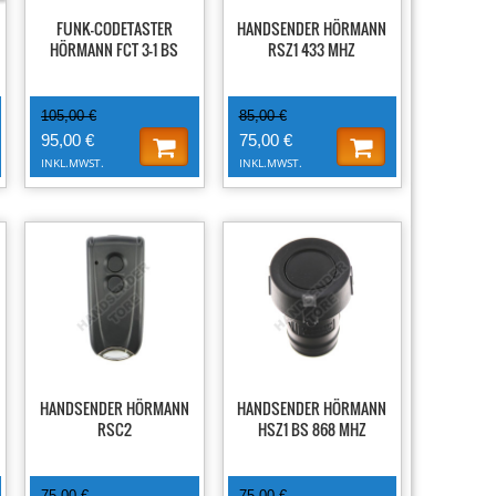
FUNK-CODETASTER
HANDSENDER HÖRMANN
HÖRMANN FCT 3-1 BS
RSZ1 433 MHZ
105,00 €
85,00 €
95,00 €
75,00 €
INKL.MWST.
INKL.MWST.
-21%
-31%
HANDSENDER HÖRMANN
HANDSENDER HÖRMANN
RSC2
HSZ1 BS 868 MHZ
75,00 €
75,00 €