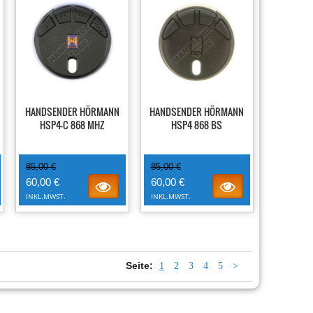
-29%
-29%
HANDSENDER HÖRMANN
HANDSENDER HÖRMANN
HSP4-C 868 MHZ
HSP4 868 BS
85,00 €
85,00 €
60,00 €
60,00 €
INKL.MWST.
INKL.MWST.
Seite:
1
2
3
4
5
>