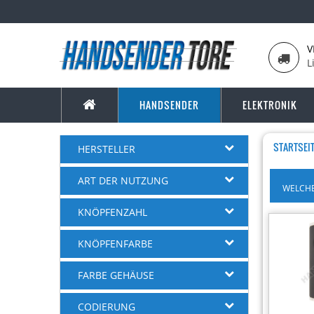
V
L
HANDSENDER
ELEKTRONIK
STARTSEI
HERSTELLER
ART DER NUTZUNG
WELCHE
KNÖPFENZAHL
KNÖPFENFARBE
FARBE GEHÄUSE
-7%
CODIERUNG