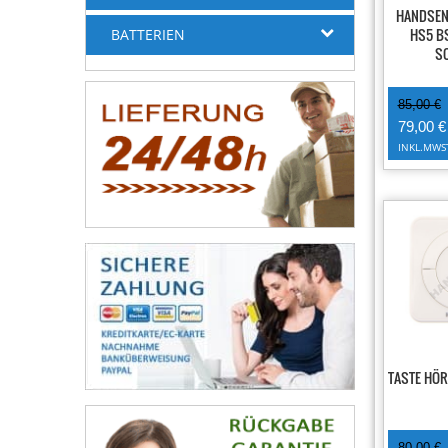
HANDSE
HS5 B
BATTERIEN
S
85,00 €
79,00 €
INKL.MWS
-25%
TASTE HÖR
80,00 €