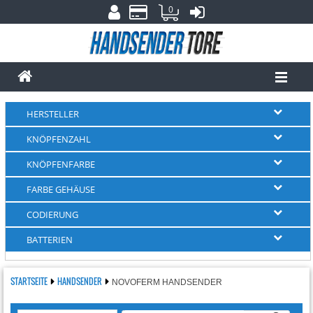
0
HERSTELLER
KNÖPFENZAHL
KNÖPFENFARBE
FARBE GEHÄUSE
CODIERUNG
BATTERIEN
STARTSEITE
HANDSENDER
NOVOFERM HANDSENDER