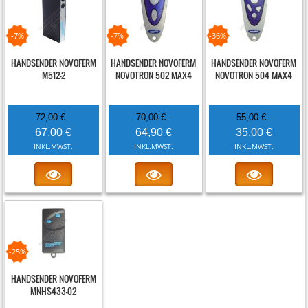
-7%
-7%
-36%
HANDSENDER NOVOFERM
HANDSENDER NOVOFERM
HANDSENDER NOVOFERM
M512-2
NOVOTRON 502 MAX4
NOVOTRON 504 MAX4
72,00 €
70,00 €
55,00 €
67,00 €
64,90 €
35,00 €
INKL.MWST.
INKL.MWST.
INKL.MWST.
-25%
HANDSENDER NOVOFERM
MNHS433-02