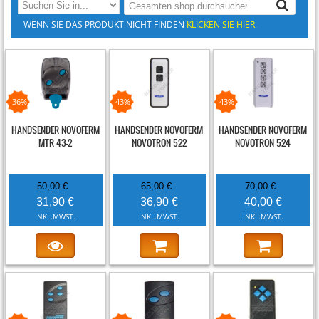
WENN SIE DAS PRODUKT NICHT FINDEN
KLICKEN SIE HIER.
-36%
-43%
-43%
HANDSENDER NOVOFERM
HANDSENDER NOVOFERM
HANDSENDER NOVOFERM
MTR 43-2
NOVOTRON 522
NOVOTRON 524
50,00 €
65,00 €
70,00 €
31,90 €
36,90 €
40,00 €
INKL.MWST.
INKL.MWST.
INKL.MWST.