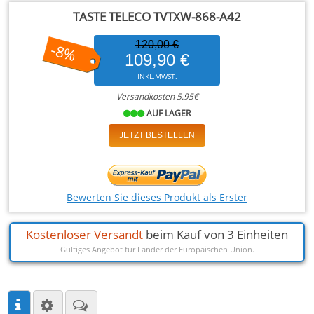
TASTE TELECO TVTXW-868-A42
120,00 €
-8%
109,90 €
INKL.MWST.
Versandkosten 5.95€
AUF LAGER
JETZT BESTELLEN
Bewerten Sie dieses Produkt als Erster
Kostenloser Versandt
beim Kauf von 3 Einheiten
Gültiges Angebot für Länder der Europäischen Union.