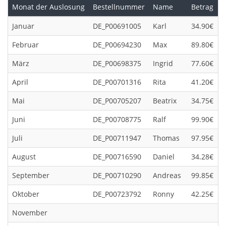
Monat der Auslosung
Bestellnummer
Name
Betrag
Januar
DE_P00691005
Karl
34.90€
Februar
DE_P00694230
Max
89.80€
März
DE_P00698375
Ingrid
77.60€
April
DE_P00701316
Rita
41.20€
Mai
DE_P00705207
Beatrix
34.75€
Juni
DE_P00708775
Ralf
99.90€
Juli
DE_P00711947
Thomas
97.95€
August
DE_P00716590
Daniel
34.28€
September
DE_P00710290
Andreas
99.85€
Oktober
DE_P00723792
Ronny
42.25€
November