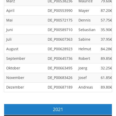
März
DE_P00538236
Maurice
79.60€
April
DE_P00553990
Mayer
87.20€
Mai
DE_P00572175
Dennis
57.75€
Juni
DE_P00589710
Sebastian
35.90€
Juli
DE_P00607363
Sabine
37.95€
August
DE_P00628923
Helmut
84.28€
September
DE_P00645736
Robert
89.85€
Oktober
DE_P00663495
Joerg
32.25€
November
DE_P00683426
Josef
61.85€
Dezember
DE_P00687189
Andreas
89.80€
2021