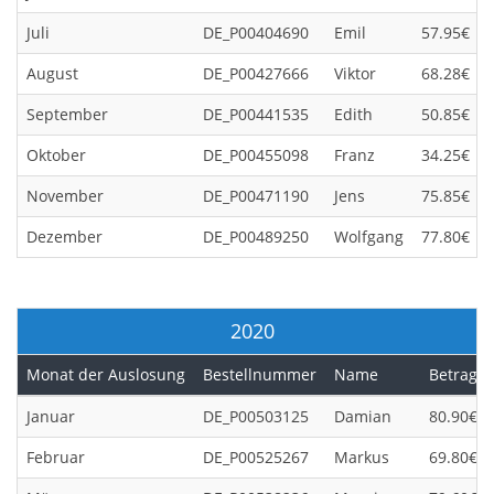
Juli
DE_P00404690
Emil
57.95€
August
DE_P00427666
Viktor
68.28€
September
DE_P00441535
Edith
50.85€
Oktober
DE_P00455098
Franz
34.25€
November
DE_P00471190
Jens
75.85€
Dezember
DE_P00489250
Wolfgang
77.80€
2020
Monat der Auslosung
Bestellnummer
Name
Betrag
Januar
DE_P00503125
Damian
80.90€
Februar
DE_P00525267
Markus
69.80€