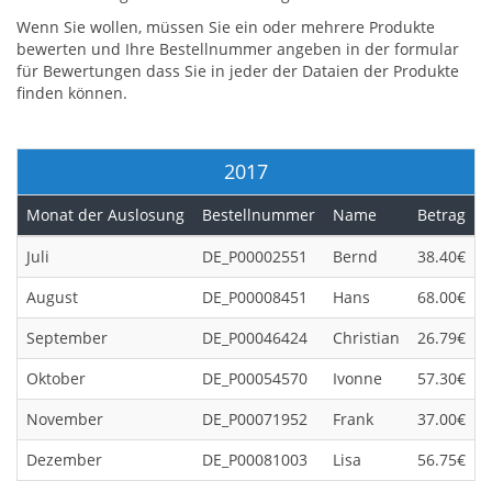
Wenn Sie wollen, müssen Sie ein oder mehrere Produkte
bewerten und Ihre Bestellnummer angeben in der formular
für Bewertungen dass Sie in jeder der Dataien der Produkte
finden können.
2017
Monat der Auslosung
Bestellnummer
Name
Betrag
Juli
DE_P00002551
Bernd
38.40€
August
DE_P00008451
Hans
68.00€
September
DE_P00046424
Christian
26.79€
Oktober
DE_P00054570
Ivonne
57.30€
November
DE_P00071952
Frank
37.00€
Dezember
DE_P00081003
Lisa
56.75€