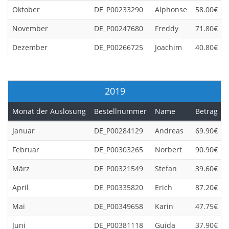
Oktober
DE_P00233290
Alphonse
58.00€
November
DE_P00247680
Freddy
71.80€
Dezember
DE_P00266725
Joachim
40.80€
2019
Monat der Auslosung
Bestellnummer
Name
Betrag
Januar
DE_P00284129
Andreas
69.90€
Februar
DE_P00303265
Norbert
90.90€
März
DE_P00321549
Stefan
39.60€
April
DE_P00335820
Erich
87.20€
Mai
DE_P00349658
Karin
47.75€
Juni
DE_P00381118
Guida
37.90€