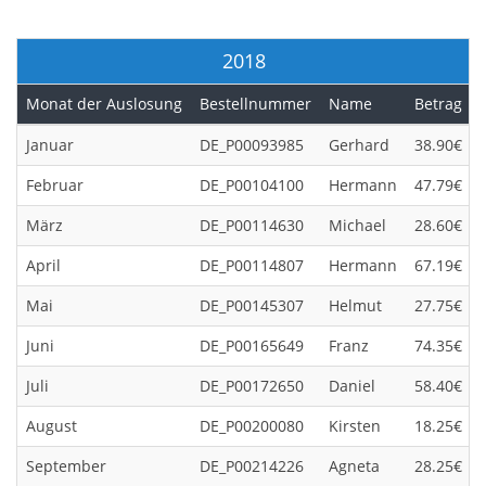
2018
Monat der Auslosung
Bestellnummer
Name
Betrag
Januar
DE_P00093985
Gerhard
38.90€
Februar
DE_P00104100
Hermann
47.79€
März
DE_P00114630
Michael
28.60€
April
DE_P00114807
Hermann
67.19€
Mai
DE_P00145307
Helmut
27.75€
Juni
DE_P00165649
Franz
74.35€
Juli
DE_P00172650
Daniel
58.40€
August
DE_P00200080
Kirsten
18.25€
September
DE_P00214226
Agneta
28.25€