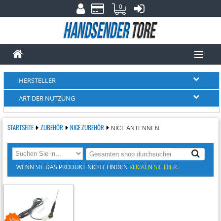
0
HERSTELLER
ART DER NUTZUNG
STARTSEITE
ZUBEHÖR
NICE ZUBEHÖR
NICE ANTENNEN
WENN SIE DAS PRODUKT NICHT FINDEN
KLICKEN SIE HIER.
-20%