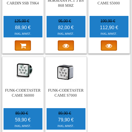
HÖRMANN FCT 3 BS
CARDIN SSB T9K4
CAME S5000
868 MHZ
125,00 €
95,00 €
199,90 €
88,90 €
82,00 €
112,90 €
INKL.MWST.
INKL.MWST.
INKL.MWST.
-33%
-11%
FUNK-CODETASTER
FUNK-CODETASTER
CAME S6000
CAME S7000
89,90 €
89,90 €
59,90 €
79,90 €
INKL.MWST.
INKL.MWST.