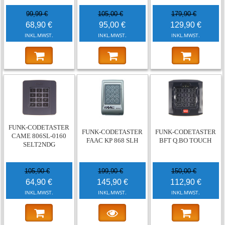
99,99 €
105,00 €
179,90 €
68,90 €
95,00 €
129,90 €
INKL.MWST.
INKL.MWST.
INKL.MWST.
-39%
-27%
-25%
FUNK-CODETASTER
FUNK-CODETASTER
FUNK-CODETASTER
CAME 806SL-0160
FAAC KP 868 SLH
BFT Q.BO TOUCH
SELT2NDG
105,90 €
199,90 €
150,00 €
64,90 €
145,90 €
112,90 €
INKL.MWST.
INKL.MWST.
INKL.MWST.