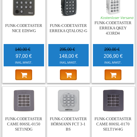
-31%
-50%
-29%
Kostenloser Versand
FUNK-CODETASTER
FUNK-CODETASTER
FUNK-CODETASTER
ERREKA QKEY
NICE EDSWG
ERREKA QTALOS2-G
433RD4
140,00 €
295,00 €
290,00 €
97,00 €
148,00 €
206,90 €
INKL.MWST.
INKL.MWST.
INKL.MWST.
-31%
-10%
-28%
FUNK-CODETASTER
FUNK-CODETASTER
FUNK-CODETASTER
CAME 806SL-0150
HÖRMANN FCT 3-1
CAME 806SL-0170
SET1NDG
BS
SELT1W4G