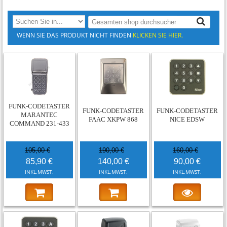
WENN SIE DAS PRODUKT NICHT FINDEN
KLICKEN SIE HIER.
-18%
-26%
-44%
FUNK-CODETASTER
FUNK-CODETASTER
FUNK-CODETASTER
MARANTEC
FAAC XKPW 868
NICE EDSW
COMMAND 231-433
105,00 €
190,00 €
160,00 €
85,90 €
140,00 €
90,00 €
INKL.MWST.
INKL.MWST.
INKL.MWST.