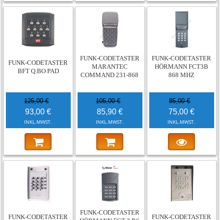
-26%
-18%
-12%
FUNK-CODETASTER
FUNK-CODETASTER
FUNK-CODETASTER
MARANTEC
HÖRMANN FCT3B
BFT Q.BO PAD
COMMAND 231-868
868 MHZ
125,00 €
105,00 €
85,00 €
93,00 €
85,90 €
75,00 €
INKL.MWST.
INKL.MWST.
INKL.MWST.
-29%
-14%
-44%
FUNK-CODETASTER
FUNK-CODETASTER
FUNK-CODETASTER