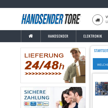
V
L
HANDSENDER
ELEKTRONIK
STARTSEI
WELCHE
-24%