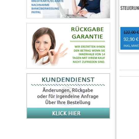
STEUERUN
122,00 €
92,90 €
INKL.MWS