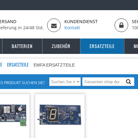
ERSAND
KUNDENDIENST
SE
ieferung in 24/48 Std.
Kontakt
10
BATTERIEN
ZUBEHÖR
ERSATZTEILE
M
TE
ERSATZTEILE
EMFA ERSATZTEILE
S PRODUKT SUCHEN SIE?
-29%