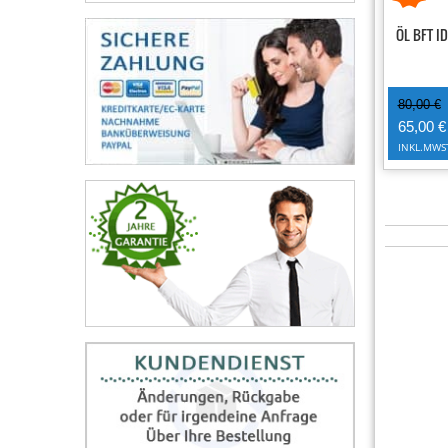
ÖL BFT I
80,00 €
65,00 €
INKL.MWS