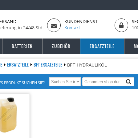
ERSAND
KUNDENDIENST
SE
ieferung in 24/48 Std.
Kontakt
10
BATTERIEN
ZUBEHÖR
ERSATZTEILE
M
TE
ERSATZTEILE
BFT ERSATZTEILE
BFT HYDRAULIKÖL
S PRODUKT SUCHEN SIE?