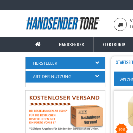
V
L
HANDSENDER
ELEKTRONIK
STARTSEI
HERSTELLER
ART DER NUTZUNG
WELCHE
-19%