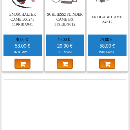
-26%
-25%
-22%
ENDSCHALTER
SCHLIESSZYLINDER C
FREIGABE CAME
CAME BX 243
AME BX 1
A4617
119RIBX041
19RIBX012
78,00 €
40,00 €
74,00 €
58,00 €
29,90 €
58,00 €
INKL.MWST.
INKL.MWST.
INKL.MWST.