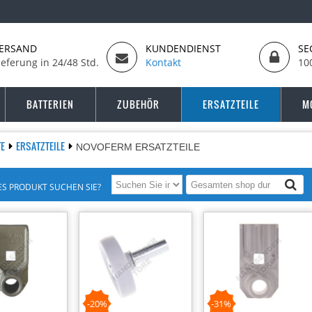
ERSAND
KUNDENDIENST
SE
ieferung in 24/48 Std.
Kontakt
10
BATTERIEN
ZUBEHÖR
ERSATZTEILE
M
TE
ERSATZTEILE
NOVOFERM ERSATZTEILE
S PRODUKT SUCHEN SIE?
-20%
-31%