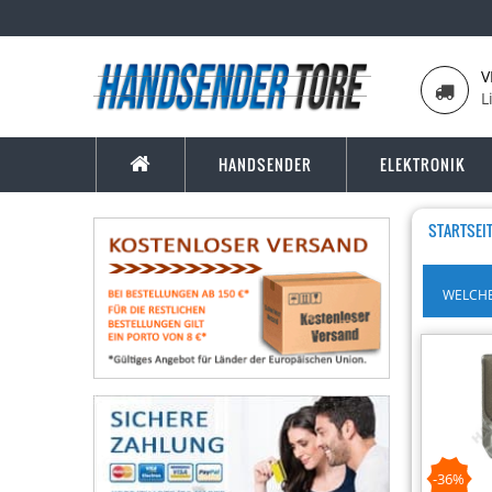
V
L
HANDSENDER
ELEKTRONIK
STARTSEI
WELCHE
-36%