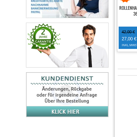
ROLLENHA
36
42,00 €
27,00 €
INKL.MWS