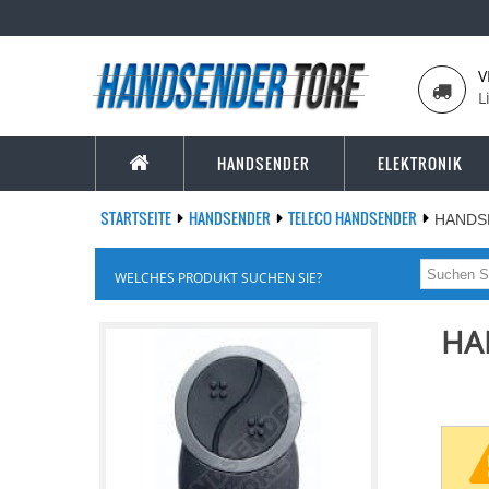
V
L
HANDSENDER
ELEKTRONIK
STARTSEITE
HANDSENDER
TELECO HANDSENDER
HANDS
WELCHES PRODUKT SUCHEN SIE?
HA