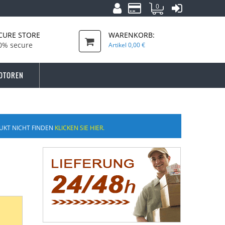
0
CURE STORE
WARENKORB:
0% secure
Artikel
0,00 €
OTOREN
UKT NICHT FINDEN
KLICKEN SIE HIER.