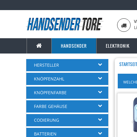
V
L
HANDSENDER
ELEKTRONIK
STARTSEI
HERSTELLER
KNÖPFENZAHL
WELCHE
KNÖPFENFARBE
FARBE GEHÄUSE
CODIERUNG
-10%
BATTERIEN