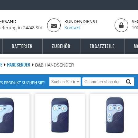
ERSAND
KUNDENDIENST
SE
ieferung in 24/48 Std.
Kontakt
10
BATTERIEN
ZUBEHÖR
ERSATZTEILE
M
TE
HANDSENDER
B&B HANDSENDER
S PRODUKT SUCHEN SIE?
-11%
-11%