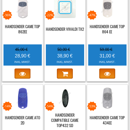
-36%
-22%
-47%
HANDSENDER CAME TOP
HANDSENDER CAME TOP
HANDSENDER VIVALDI TX2
862EE
864 EE
45,00 €
50,00 €
59,00 €
28,90 €
38,90 €
31,00 €
INKL.MWST.
INKL.MWST.
INKL.MWST.
-14%
-54%
-53%
HANDSENDER
HANDSENDER CAME ATO
HANDSENDER CAME TOP
COMPATIBLE CAME
2D
434EE
TOP432 SD