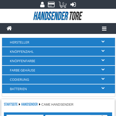
0
HERSTELLER
KNÖPFENZAHL
KNÖPFENFARBE
FARBE GEHÄUSE
CODIERUNG
BATTERIEN
STARTSEITE
HANDSENDER
CAME HANDSENDER