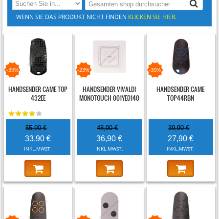
WENN SIE DAS PRODUKT NICHT FINDEN
KLICKEN SIE HIER.
-39%
-23%
-30%
HANDSENDER CAME TOP
HANDSENDER VIVALDI
HANDSENDER CAME
432EE
MONOTOUCH 001YE0140
TOP44RBN
55,90 €
48,00 €
39,90 €
33,90 €
36,90 €
27,90 €
INKL.MWST.
INKL.MWST.
INKL.MWST.