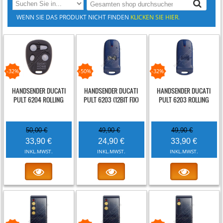
WENN SIE DAS PRODUKT NICHT FINDEN
KLICKEN SIE HIER.
-32%
-50%
-32%
HANDSENDER DUCATI
HANDSENDER DUCATI
HANDSENDER DUCATI
PULT 6204 ROLLING
PULT 6203 (12BIT FIX)
PULT 6203 ROLLING
50,00 €
49,90 €
49,90 €
33,90 €
24,90 €
33,90 €
INKL.MWST.
INKL.MWST.
INKL.MWST.