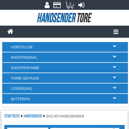
0
HERSTELLER
KNÖPFENZAHL
KNÖPFENFARBE
FARBE GEHÄUSE
CODIERUNG
BATTERIEN
STARTSEITE
HANDSENDER
DUCATI HANDSENDER