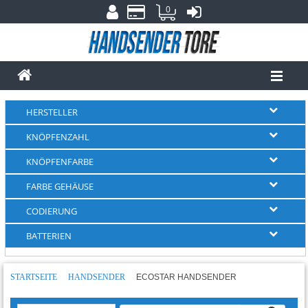
0
HERSTELLER
KNÖPFENZAHL
KNÖPFENFARBE
FARBE GEHÄUSE
CODIERUNG
BATTERIEN
STARTSEITE
HANDSENDER
ECOSTAR HANDSENDER