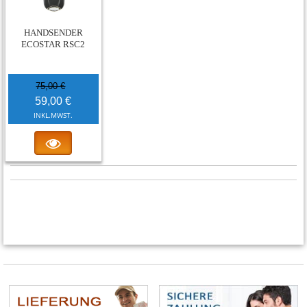
-21%
HANDSENDER
ECOSTAR RSC2
75,00 €
59,00 €
INKL.MWST.