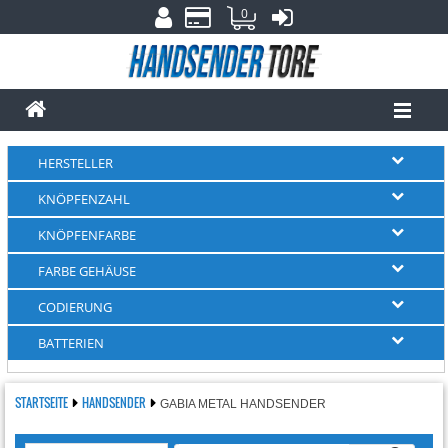
0
HERSTELLER
KNÖPFENZAHL
KNÖPFENFARBE
FARBE GEHÄUSE
CODIERUNG
BATTERIEN
STARTSEITE
HANDSENDER
GABIA METAL HANDSENDER