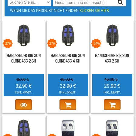
WENN SIE DAS PRODUKT NICHT FINDEN
KLICKEN SIE HIER.
-27%
-27%
-34%
HANDSENDER RIB SUN
HANDSENDER RIB SUN
HANDSENDER RIB SUN
CLONE 433 2 CH
CLONE 433 4 CH
433 2 CH
45,00 €
45,00 €
45,00 €
32,90 €
32,90 €
29,90 €
INKL.MWST.
INKL.MWST.
INKL.MWST.