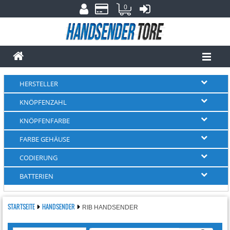
0
HERSTELLER
KNÖPFENZAHL
KNÖPFENFARBE
FARBE GEHÄUSE
CODIERUNG
BATTERIEN
STARTSEITE
HANDSENDER
RIB HANDSENDER