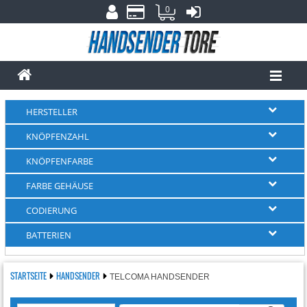
0
HERSTELLER
KNÖPFENZAHL
KNÖPFENFARBE
FARBE GEHÄUSE
CODIERUNG
BATTERIEN
STARTSEITE
HANDSENDER
TELCOMA HANDSENDER