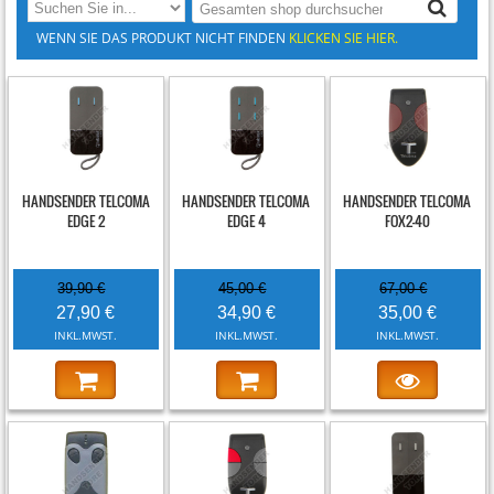
WENN SIE DAS PRODUKT NICHT FINDEN
KLICKEN SIE HIER.
-30%
-22%
-48%
HANDSENDER TELCOMA
HANDSENDER TELCOMA
HANDSENDER TELCOMA
EDGE 2
EDGE 4
FOX2-40
39,90 €
45,00 €
67,00 €
27,90 €
34,90 €
35,00 €
INKL.MWST.
INKL.MWST.
INKL.MWST.