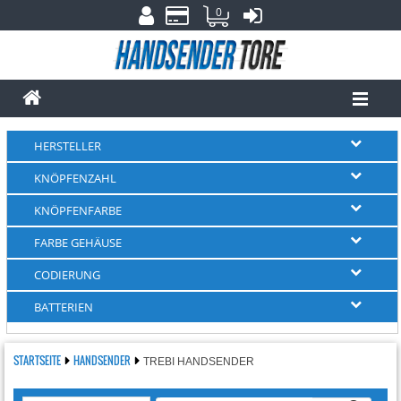
0
HERSTELLER
KNÖPFENZAHL
KNÖPFENFARBE
FARBE GEHÄUSE
CODIERUNG
BATTERIEN
STARTSEITE
HANDSENDER
TREBI HANDSENDER