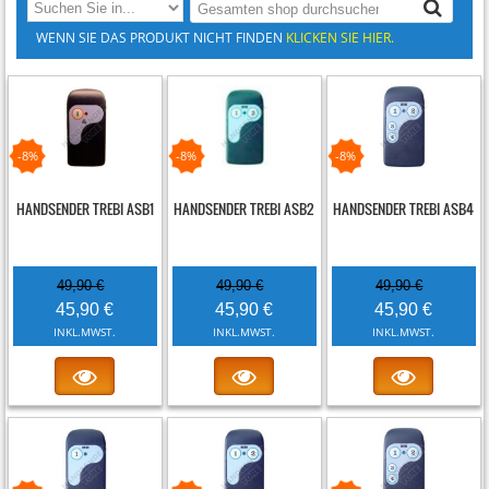
WENN SIE DAS PRODUKT NICHT FINDEN
KLICKEN SIE HIER.
-8%
-8%
-8%
HANDSENDER TREBI ASB1
HANDSENDER TREBI ASB2
HANDSENDER TREBI ASB4
49,90 €
49,90 €
49,90 €
45,90 €
45,90 €
45,90 €
INKL.MWST.
INKL.MWST.
INKL.MWST.