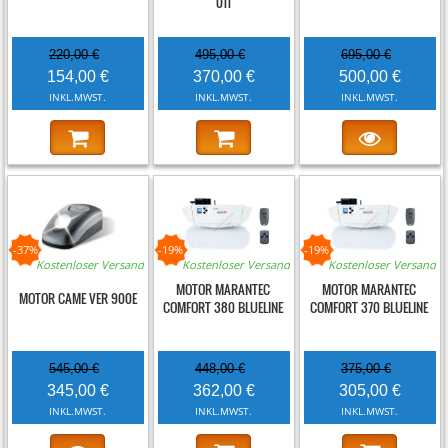
011
220,00 €
495,00 €
695,00 €
154,00 €
370,00 €
500,00 €
INKL.MWST.
INKL.MWST.
INKL.MWST.
-37%
-19%
-19%
Kostenloser Versand
Kostenloser Versand
Kostenloser Versand
MOTOR MARANTEC
MOTOR MARANTEC
MOTOR CAME VER 900E
COMFORT 380 BLUELINE
COMFORT 370 BLUELINE
545,00 €
448,00 €
375,00 €
345,00 €
362,00 €
305,00 €
INKL.MWST.
INKL.MWST.
INKL.MWST.