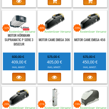
-32%
-30%
-33%
Kostenloser Versand
Kostenloser Versand
Kostenloser Versand
MOTOR HÖRMANN
SUPRAMATIC P SERIE 3
MOTOR CAME EMEGA 306
MOTOR CAME EMEGA 456
BISECUR
600,00 €
575,00 €
675,00 €
409,00 €
405,00 €
450,00 €
INKL.MWST.
INKL.MWST.
INKL.MWST.
-29%
-21%
-19%
Kostenloser Versand
Kostenloser Versand
Kostenloser Versand