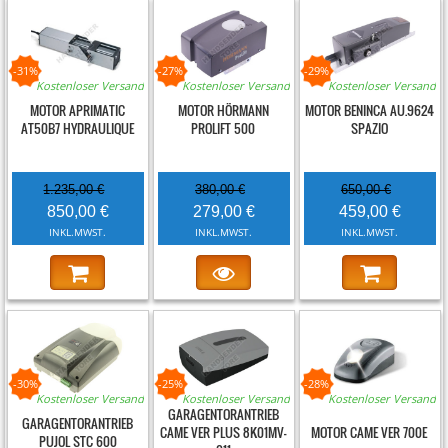
-31%
-27%
-29%
Kostenloser Versand
Kostenloser Versand
Kostenloser Versand
MOTOR APRIMATIC
MOTOR HÖRMANN
MOTOR BENINCA AU.9624
AT50B7 HYDRAULIQUE
PROLIFT 500
SPAZIO
1.235,00 €
380,00 €
650,00 €
850,00 €
279,00 €
459,00 €
INKL.MWST.
INKL.MWST.
INKL.MWST.
-30%
-25%
-28%
Kostenloser Versand
Kostenloser Versand
Kostenloser Versand
GARAGENTORANTRIEB
GARAGENTORANTRIEB
CAME VER PLUS 8K01MV-
MOTOR CAME VER 700E
PUJOL STC 600