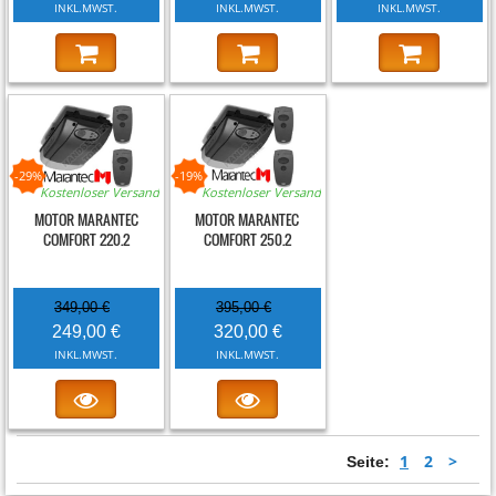
INKL.MWST.
INKL.MWST.
INKL.MWST.
-29%
-19%
Kostenloser Versand
Kostenloser Versand
MOTOR MARANTEC
MOTOR MARANTEC
COMFORT 220.2
COMFORT 250.2
349,00 €
395,00 €
249,00 €
320,00 €
INKL.MWST.
INKL.MWST.
1
2
>
Seite: