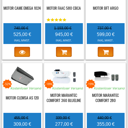
MOTOR CAME EMEGA 1024
MOTOR FAAC 580 CBCA
MOTOR BFT ARGO
740,00 €
1.193,00 €
737,00 €
525,00 €
945,00 €
599,00 €
INKL.MWST.
INKL.MWST.
INKL.MWST.
-32%
-18%
-19%
Kostenloser Versand
Kostenloser Versand
Kostenloser Versand
MOTOR MARANTEC
MOTOR MARANTEC
MOTOR CLEMSA AS 120
COMFORT 360 BLUELINE
COMFORT 280
455,00 €
339,00 €
440,00 €
309,00 €
277,00 €
355,00 €