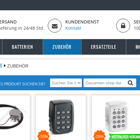
ERSAND
KUNDENDIENST
SE
ieferung in 24/48 Std.
Kontakt
10
BATTERIEN
ZUBEHÖR
ERSATZTEILE
M
TE
ZUBEHÖR
S PRODUKT SUCHEN SIE?
-50%
-29%