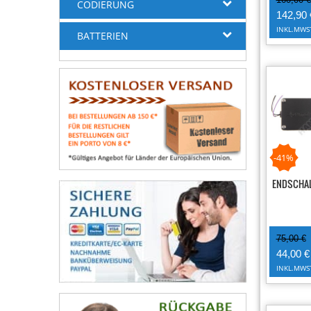
CODIERUNG
142,90 
(1)
RIB Zubehör
INKL.MWS
BATTERIEN
(1)
SEA Zubehör
(5)
SEAV Zubehör
(21)
SOMFY Zubehör
(1)
TELCOMA Zubehör
(15)
V2 Zubehör
-41%
ENDSCHAL
75,00 €
44,00 €
INKL.MWS