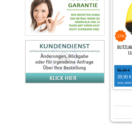
-27%
BLITZLA
L
55,00 €
39,90 €
INKL.MWS