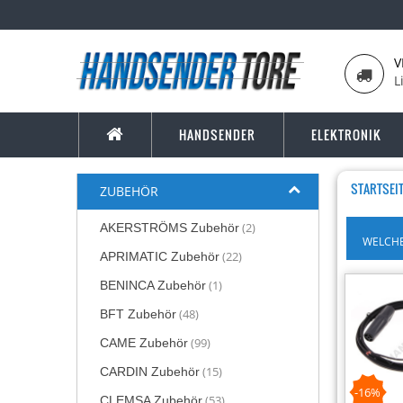
V
L
HANDSENDER
ELEKTRONIK
STARTSEI
ZUBEHÖR
(2)
AKERSTRÖMS Zubehör
WELCHE
(22)
APRIMATIC Zubehör
(1)
BENINCA Zubehör
(48)
BFT Zubehör
(99)
CAME Zubehör
(15)
CARDIN Zubehör
-16%
(53)
CLEMSA Zubehör