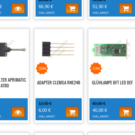
€
66,90 €
51,90 €
T.
INKL.MWST.
INKL.MWST.
-50%
-33%
TER APRIMATIC
ADAPTER CLEMSA RNE248
GLÜHLAMPE BFT LED DEF
AT80
12,00 €
60,00 €
6,00 €
40,00 €
T.
INKL.MWST.
INKL.MWST.