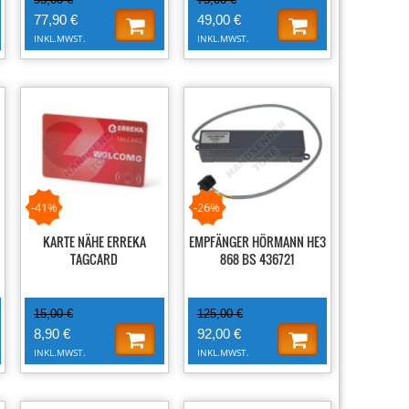
77,90 €
49,00 €
INKL.MWST.
INKL.MWST.
-41%
-26%
KARTE NÄHE ERREKA
EMPFÄNGER HÖRMANN HE3
TAGCARD
868 BS 436721
15,00 €
125,00 €
8,90 €
92,00 €
INKL.MWST.
INKL.MWST.