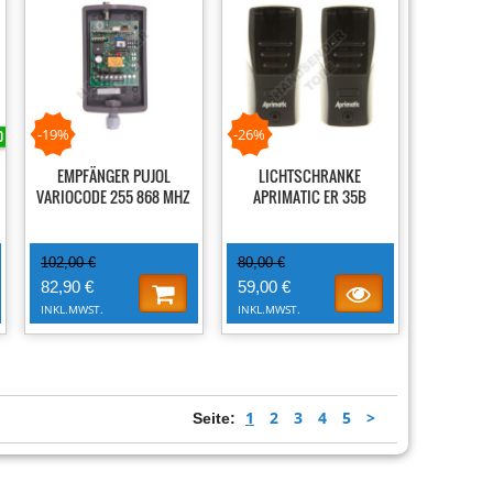
-19%
-26%
EMPFÄNGER PUJOL
LICHTSCHRANKE
VARIOCODE 255 868 MHZ
APRIMATIC ER 35B
102,00 €
80,00 €
82,90 €
59,00 €
INKL.MWST.
INKL.MWST.
1
2
3
4
5
>
Seite: