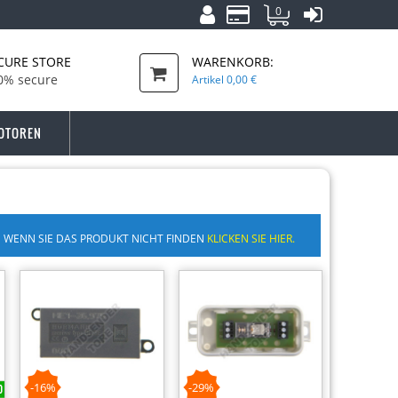
0
CURE STORE
WARENKORB:
0% secure
Artikel
0,00 €
OTOREN
WENN SIE DAS PRODUKT NICHT FINDEN
KLICKEN SIE HIER.
-16%
-29%