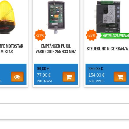
-21%
-33%
MPE MOTOSTAR
EMPFÄNGER PUJOL
STEUERUNG NICE RBA4/A
UMISTAR
VARIOCODE 255 433 MHZ
98,00 €
230,00 €
77,90 €
154,00 €
T.
INKL.MWST.
INKL.MWST.