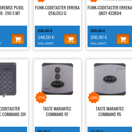
BREMSE PUJOL
FUNK-CODETASTER ERREKA
FUNK-CODETASTER ERREKA
R - EVO 5 MT
QTALOS2-G
QKEY 433RD4
295,00 €
290,00 €
148,00 €
206,90 €
T.
INKL.MWST.
INKL.MWST.
-25%
-28%
CODETASTER
TASTE MARANTEC
TASTE MARANTEC
C COMMAND 201
COMMAND 117
COMMAND 115
89,00 €
72,00 €