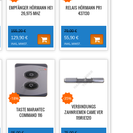
EMPFÄNGER HÖRMANN HE1
RELAIS HÖRMANN PR1
26,975 MHZ
437130
155,20 €
79,00 €
129,90 €
55,90 €
INKL.MWST.
INKL.MWST.
-18%
-35%
VERBINDUNGS
TASTE MARANTEC
ZAHNRIEMEN CAME VER
COMMAND 116
119RIE120
95,00 €
75,00 €