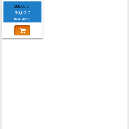
108,00 €
90,00 €
INKL.MWST.