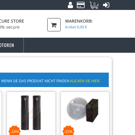
0
CURE STORE
WARENKORB:
0% secure
Artikel
0,00 €
OTOREN
WENN SIE DAS PRODUKT NICHT FINDEN
KLICKEN SIE HIER.
-24%
-22%