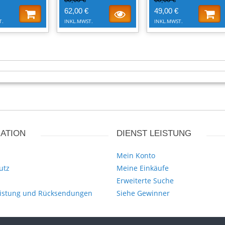
62,00 €
49,00 €
T.
INKL.MWST.
INKL.MWST.
ATION
DIENST LEISTUNG
Mein Konto
utz
Meine Einkäufe
Erweiterte Suche
istung und Rücksendungen
Siehe Gewinner