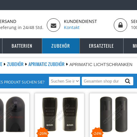
ERSAND
KUNDENDIENST
SE
ieferung in 24/48 Std.
Kontakt
10
BATTERIEN
ZUBEHÖR
ERSATZTEILE
M
TE
ZUBEHÖR
APRIMATIC ZUBEHÖR
APRIMATIC LICHTSCHRANKEN
S PRODUKT SUCHEN SIE?
-26%
-24%