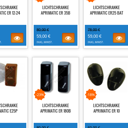
TSCHRANKE
LICHTSCHRANKE
LICHTSCHRANKE
TIC ER 12-24
APRIMATIC ER 35B
APRIMATIC ER25 BAT
80,00 €
78,00 €
59,00 €
59,00 €
T.
INKL.MWST.
INKL.MWST.
-23%
-18%
TSCHRANKE
LICHTSCHRANKE
LICHTSCHRANKE
MATIC E25P
APRIMATIC ER 180B
APRIMATIC ER 10
80,00 €
60,00 €