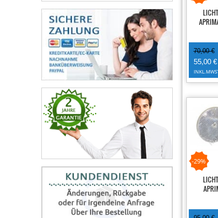
LICH
APRIMA
70,00 €
55,00 €
INKL.MWS
-29%
LICH
APRI
95,00 €