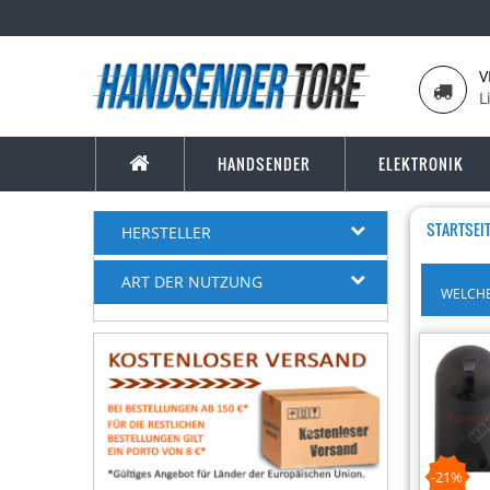
V
L
HANDSENDER
ELEKTRONIK
STARTSEI
HERSTELLER
ART DER NUTZUNG
WELCHE
-21%