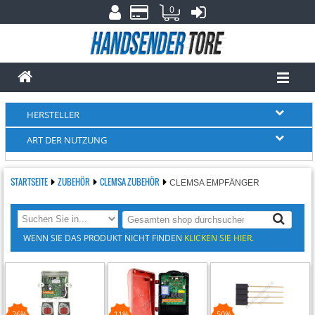
0
HERSTELLER
ART DER NUTZUNG
STARTSEITE
ZUBEHÖR
CLEMSA ZUBEHÖR
CLEMSA EMPFÄNGER
WENN SIE DAS PRODUKT NICHT FINDEN
KLICKEN SIE HIER.
-26%
-11%
-50%