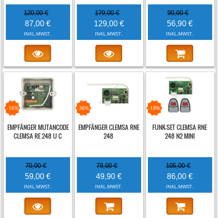
120,00 €
179,00 €
90,00 €
87,00 €
129,00 €
56,90 €
INKL.MWST.
INKL.MWST.
INKL.MWST.
-16%
-36%
-18%
EMPFÄNGER MUTANCODE
EMPFÄNGER CLEMSA RNE
FUNK-SET CLEMSA RNE
CLEMSA RE 248 U C
248
248 N2 MINI
70,00 €
78,00 €
105,00 €
59,00 €
49,90 €
86,00 €
INKL.MWST.
INKL.MWST.
INKL.MWST.