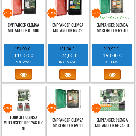
-21%
-18%
-26%
Kostenloser Versand
EMPFÄNGER CLEMSA
EMPFÄNGER CLEMSA
EMPFÄNGER CLEMSA
MUTANCODE RT 400
MUTANCODE RN 42
MASTERCODE RV 40
151,00 €
151,00 €
213,92 €
119,00 €
124,00 €
159,00 €
INKL.MWST.
INKL.MWST.
INKL.MWST.
-28%
-28%
-37%
FUNK-SET CLEMSA
EMPFÄNGER CLEMSA
EMPFÄNGER CLEMSA
MUTANCODE II RE 248 U C
MASTERCODE RV 10
MUTANCODE RE 248 U
N1