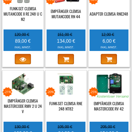
FUNK-SET CLEMSA
EMPFÄNGER CLEMSA
MUTANCODE II RE 248 U C
ADAPTER CLEMSA RNE248
MUTANCODE RN 44
N2
120,00 €
151,00 €
12,00 €
89,00 €
134,00 €
6,00 €
INKL.MWST.
INKL.MWST.
INKL.MWST.
-21%
-20%
-25%
Kostenloser Versand
EMPFÄNGER CLEMSA
FUNK-SET CLEMSA RNE
EMPFÄNGER CLEMSA
MASTERCODE RMV 2 U 24
248 NT82
MASTERCODE RV 42
V
130,00 €
105,00 €
205,00 €