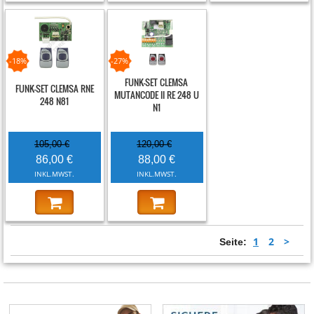
-18%
-27%
FUNK-SET CLEMSA
FUNK-SET CLEMSA RNE
MUTANCODE II RE 248 U
248 N81
N1
105,00 €
120,00 €
86,00 €
88,00 €
INKL.MWST.
INKL.MWST.
1
2
>
Seite: