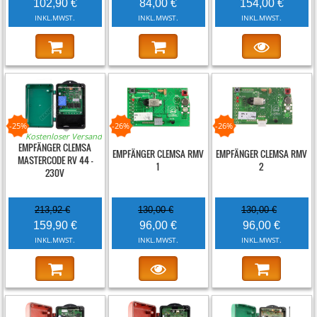
102,90 €
84,00 €
154,00 €
INKL.MWST.
INKL.MWST.
INKL.MWST.
-25%
-26%
-26%
Kostenloser Versand
EMPFÄNGER CLEMSA
EMPFÄNGER CLEMSA RMV
EMPFÄNGER CLEMSA RMV
MASTERCODE RV 44 -
1
2
230V
213,92 €
130,00 €
130,00 €
159,90 €
96,00 €
96,00 €
INKL.MWST.
INKL.MWST.
INKL.MWST.