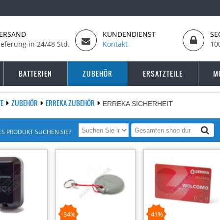
ERSAND
KUNDENDIENST
SE
ieferung in 24/48 Std.
Kontakt
10
BATTERIEN
ZUBEHÖR
ERSATZTEILE
M
TE
ZUBEHÖR
ERREKA ZUBEHÖR
ERREKA SICHERHEIT
S PRODUKT SUCHEN SIE?
-34%
-41%