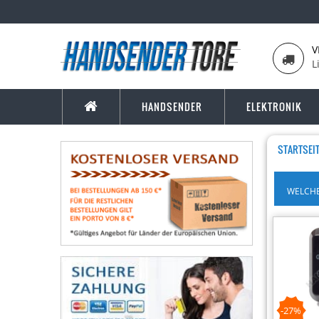
V
L
HANDSENDER
ELEKTRONIK
STARTSEI
WELCHE
-27%