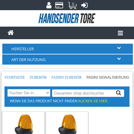
0
HERSTELLER
ART DER NUTZUNG
STARTSEITE
ZUBEHÖR
FADINI ZUBEHÖR
FADINI SIGNALISIERUNG
WENN SIE DAS PRODUKT NICHT FINDEN
KLICKEN SIE HIER.
-23%
-23%