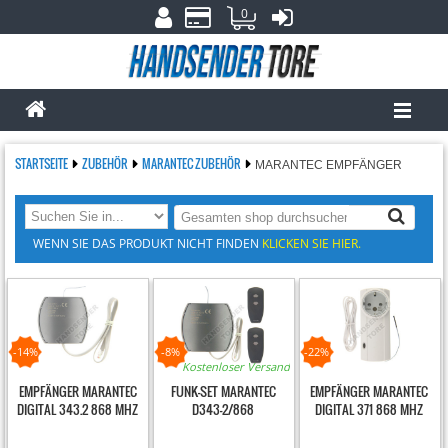
0
STARTSEITE
ZUBEHÖR
MARANTEC ZUBEHÖR
MARANTEC EMPFÄNGER
WENN SIE DAS PRODUKT NICHT FINDEN
KLICKEN SIE HIER.
-14%
-8%
-22%
Kostenloser Versand
EMPFÄNGER MARANTEC
FUNK-SET MARANTEC
EMPFÄNGER MARANTEC
DIGITAL 343.2 868 MHZ
D343-2/868
DIGITAL 371 868 MHZ