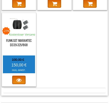
-21%
Kostenloser Versand
FUNK-SET MARANTEC
D339-321/868
190,00 €
150,00 €
INKL.MWST.