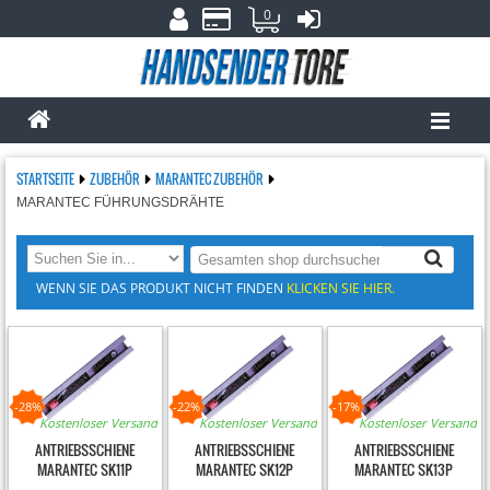
0
STARTSEITE
ZUBEHÖR
MARANTEC ZUBEHÖR
MARANTEC FÜHRUNGSDRÄHTE
WENN SIE DAS PRODUKT NICHT FINDEN
KLICKEN SIE HIER.
-28%
-22%
-17%
Kostenloser Versand
Kostenloser Versand
Kostenloser Versand
ANTRIEBSSCHIENE
ANTRIEBSSCHIENE
ANTRIEBSSCHIENE
MARANTEC SK11P
MARANTEC SK12P
MARANTEC SK13P