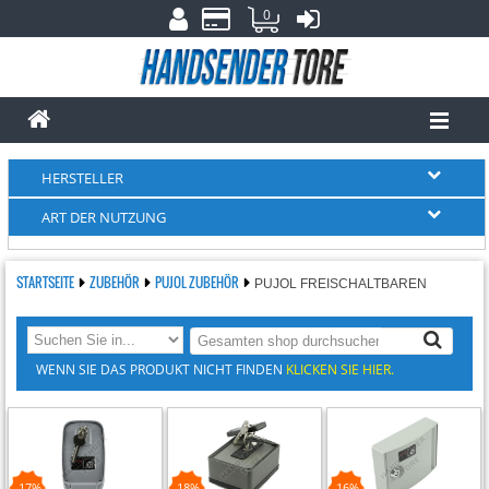
0
HERSTELLER
ART DER NUTZUNG
STARTSEITE
ZUBEHÖR
PUJOL ZUBEHÖR
PUJOL FREISCHALTBAREN
WENN SIE DAS PRODUKT NICHT FINDEN
KLICKEN SIE HIER.
-17%
-18%
-16%